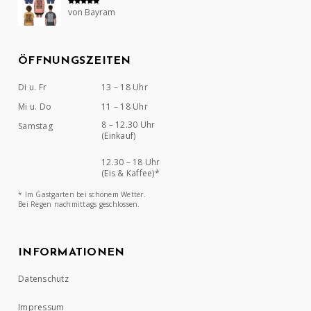
von Bayram
Bewertet mit
5
von 5
ÖFFNUNGSZEITEN
Di u. Fr
13 – 18 Uhr
Mi u. Do
11 – 18 Uhr
8 – 12.30 Uhr
Samstag
(Einkauf)
12.30 – 18 Uhr
(Eis & Kaffee)*
* Im Gastgarten bei schönem Wetter.
Bei Regen nachmittags geschlossen.
INFORMATIONEN
Datenschutz
Impressum