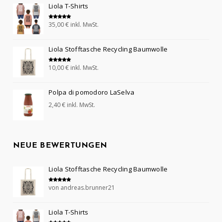
Liola T-Shirts
35,00
€
inkl. MwSt.
Bewertet mit
5.00
von 5
Liola Stofftasche Recycling Baumwolle
10,00
€
inkl. MwSt.
Bewertet mit
5.00
von 5
Polpa di pomodoro LaSelva
2,40
€
inkl. MwSt.
NEUE BEWERTUNGEN
Liola Stofftasche Recycling Baumwolle
von andreas.brunner21
Bewertet mit
5
von 5
Liola T-Shirts