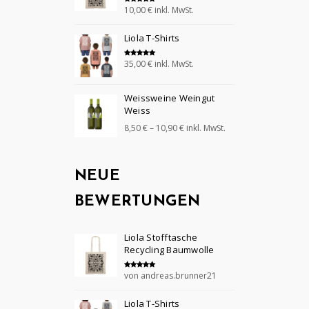
10,00
€
inkl. MwSt.
Bewertet mit
5.00
von 5
Liola T-Shirts
35,00
€
inkl. MwSt.
Bewertet mit
5.00
von 5
Weissweine Weingut
Weiss
8,50
€
–
10,90
€
inkl. MwSt.
NEUE
BEWERTUNGEN
Liola Stofftasche
Recycling Baumwolle
von andreas.brunner21
Bewertet mit
5
von 5
Liola T-Shirts