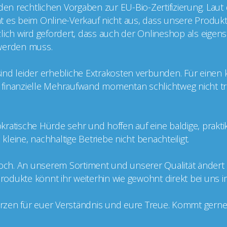
 den rechtlichen Vorgaben zur EU-Bio-Zertifizierung. Laut
cht es beim Online-Verkauf nicht aus, dass unsere Produkt
ätzlich wird gefordert, dass auch der Onlineshop als eige
t werden muss.
g sind leider erhebliche Extrakosten verbunden. Für einen
er finanzielle Mehraufwand momentan schlichtweg nicht tr
kratische Hürde sehr und hoffen auf eine baldige, prakt
leine, nachhaltige Betriebe nicht benachteiligt.
doch. An unserem Sortiment und unserer Qualität ändert si
 Produkte könnt ihr weiterhin wie gewohnt direkt bei uns 
zen für euer Verständnis und eure Treue. Kommt gerne v