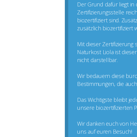
Der Grund dafür liegt in
Zertifizierungsstelle rei
biozertifiziert sind. Zus
zusätzlich biozertifizier
Mit dieser Zertifizierun
Naturkost Liola ist dies
nicht darstellbar.
Wir bedauern diese büro
Bestimmungen, die auch k
Das Wichtigste bleibt je
unsere biozertifizierten
Wir danken euch von Her
uns auf euren Besuch!