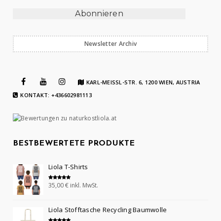
Newsletter Archiv
KARL-MEISSL-STR. 6, 1200 WIEN, AUSTRIA
KONTAKT: +436602981113
BESTBEWERTETE PRODUKTE
Liola T-Shirts
35,00
€
inkl. MwSt.
Bewertet mit
5.00
von 5
Liola Stofftasche Recycling Baumwolle