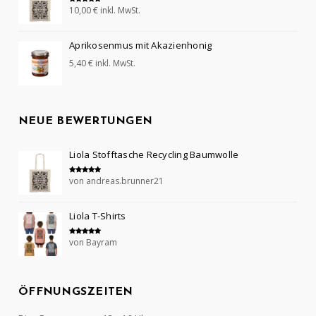
10,00
€
inkl. MwSt.
Bewertet mit
5.00
von 5
Aprikosenmus mit Akazienhonig
5,40
€
inkl. MwSt.
NEUE BEWERTUNGEN
Liola Stofftasche Recycling Baumwolle
von andreas.brunner21
Bewertet mit
5
von 5
Liola T-Shirts
von Bayram
Bewertet mit
5
von 5
ÖFFNUNGSZEITEN