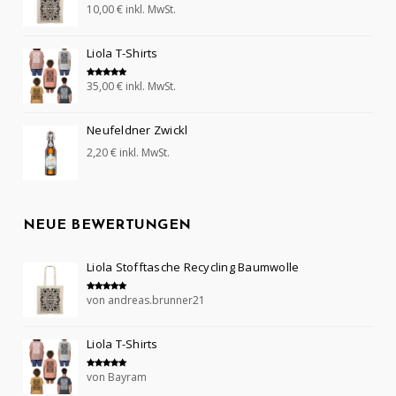
10,00
€
inkl. MwSt.
Bewertet mit
5.00
von 5
Liola T-Shirts
35,00
€
inkl. MwSt.
Bewertet mit
5.00
von 5
Neufeldner Zwickl
2,20
€
inkl. MwSt.
NEUE BEWERTUNGEN
Liola Stofftasche Recycling Baumwolle
von andreas.brunner21
Bewertet mit
5
von 5
Liola T-Shirts
von Bayram
Bewertet mit
5
von 5