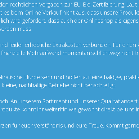
 den rechtlichen Vorgaben zur EU-Bio-Zertifizierung. Laut
cht es beim Online-Verkauf nicht aus, dass unsere Produkt
ätzlich wird gefordert, dass auch der Onlineshop als eige
t werden muss.
g sind leider erhebliche Extrakosten verbunden. Für einen
er finanzielle Mehraufwand momentan schlichtweg nicht tr
kratische Hürde sehr und hoffen auf eine baldige, prakt
leine, nachhaltige Betriebe nicht benachteiligt.
doch. An unserem Sortiment und unserer Qualität ändert si
 Produkte könnt ihr weiterhin wie gewohnt direkt bei uns 
zen für euer Verständnis und eure Treue. Kommt gerne v