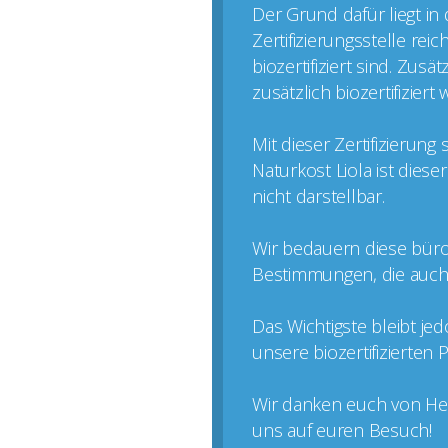
Der Grund dafür liegt in
Zertifizierungsstelle rei
biozertifiziert sind. Zus
zusätzlich biozertifizier
Mit dieser Zertifizierun
Naturkost Liola ist dies
nicht darstellbar.
Wir bedauern diese büro
Bestimmungen, die auch k
Das Wichtigste bleibt je
unsere biozertifizierten
Wir danken euch von Her
uns auf euren Besuch!