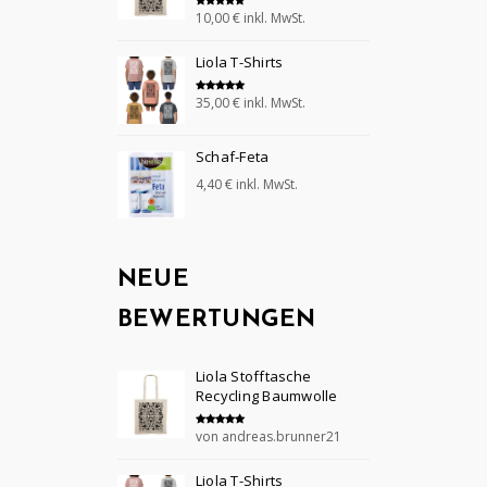
10,00
€
inkl. MwSt.
Bewertet mit
5.00
von 5
Liola T-Shirts
35,00
€
inkl. MwSt.
Bewertet mit
5.00
von 5
Schaf-Feta
4,40
€
inkl. MwSt.
NEUE
BEWERTUNGEN
Liola Stofftasche
Recycling Baumwolle
von andreas.brunner21
Bewertet mit
5
von 5
Liola T-Shirts