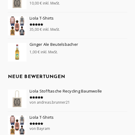
10,00
€
inkl. MwSt.
Bewertet mit
5.00
von 5
Liola T-Shirts
35,00
€
inkl. MwSt.
Bewertet mit
5.00
von 5
Ginger Ale Beutelsbacher
1,00
€
inkl. MwSt.
NEUE BEWERTUNGEN
Liola Stofftasche Recycling Baumwolle
von andreas.brunner21
Bewertet mit
5
von 5
Liola T-Shirts
von Bayram
Bewertet mit
5
von 5