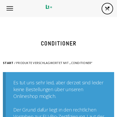
CONDITIONER
START
/ PRODUKTE VERSCHLAGWORTET MIT „CONDITIONER“
Es tut uns sehr leid, aber derzeit sind leider
keine Bestellungen über unseren
Onlineshop möglich.
Der Grund dafür liegt in den rechtlichen
Vorgaben zur EU-Bio-Zertifizierung. Laut der