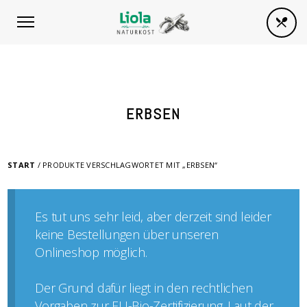
ERBSEN
START
/ PRODUKTE VERSCHLAGWORTET MIT „ERBSEN“
Es tut uns sehr leid, aber derzeit sind leider
keine Bestellungen über unseren
Onlineshop möglich.
Der Grund dafür liegt in den rechtlichen
Vorgaben zur EU-Bio-Zertifizierung. Laut der