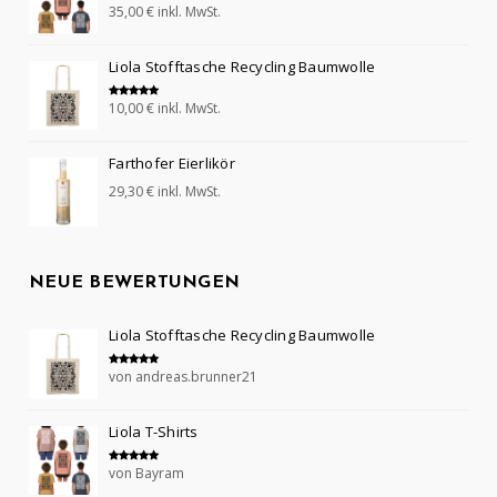
35,00
€
inkl. MwSt.
Bewertet mit
5.00
von 5
Liola Stofftasche Recycling Baumwolle
10,00
€
inkl. MwSt.
Bewertet mit
5.00
von 5
Farthofer Eierlikör
29,30
€
inkl. MwSt.
NEUE BEWERTUNGEN
Liola Stofftasche Recycling Baumwolle
von andreas.brunner21
Bewertet mit
5
von 5
Liola T-Shirts
von Bayram
Bewertet mit
5
von 5