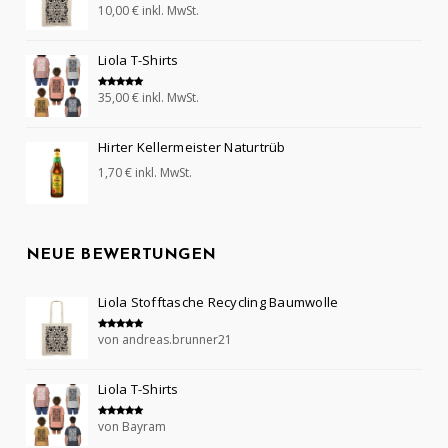
10,00
€
inkl. MwSt.
Bewertet mit
5.00
von 5
Liola T-Shirts
35,00
€
inkl. MwSt.
Bewertet mit
5.00
von 5
Hirter Kellermeister Naturtrüb
1,70
€
inkl. MwSt.
NEUE BEWERTUNGEN
Liola Stofftasche Recycling Baumwolle
von andreas.brunner21
Bewertet mit
5
von 5
Liola T-Shirts
von Bayram
Bewertet mit
5
von 5