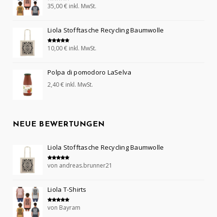
35,00
€
inkl. MwSt.
Bewertet mit
5.00
von 5
Liola Stofftasche Recycling Baumwolle
10,00
€
inkl. MwSt.
Bewertet mit
5.00
von 5
Polpa di pomodoro LaSelva
2,40
€
inkl. MwSt.
NEUE BEWERTUNGEN
Liola Stofftasche Recycling Baumwolle
von andreas.brunner21
Bewertet mit
5
von 5
Liola T-Shirts
von Bayram
Bewertet mit
5
von 5