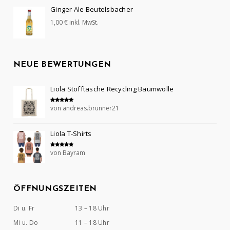
Ginger Ale Beutelsbacher
1,00
€
inkl. MwSt.
NEUE BEWERTUNGEN
Liola Stofftasche Recycling Baumwolle
von andreas.brunner21
Bewertet mit
5
von 5
Liola T-Shirts
von Bayram
Bewertet mit
5
von 5
ÖFFNUNGSZEITEN
Di u. Fr
13 – 18 Uhr
Mi u. Do
11 – 18 Uhr