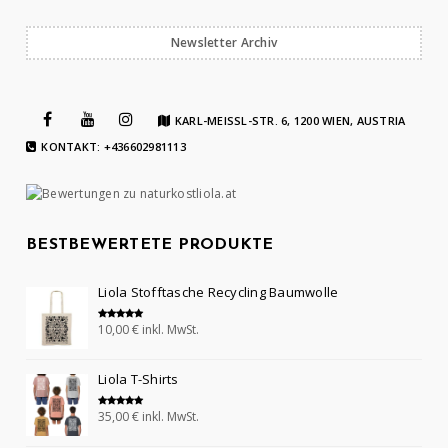
Newsletter Archiv
KARL-MEISSL-STR. 6, 1200 WIEN, AUSTRIA
KONTAKT: +436602981113
BESTBEWERTETE PRODUKTE
Liola Stofftasche Recycling Baumwolle
10,00
€
inkl. MwSt.
Bewertet mit
5.00
von 5
Liola T-Shirts
35,00
€
inkl. MwSt.
Bewertet mit
5.00
von 5