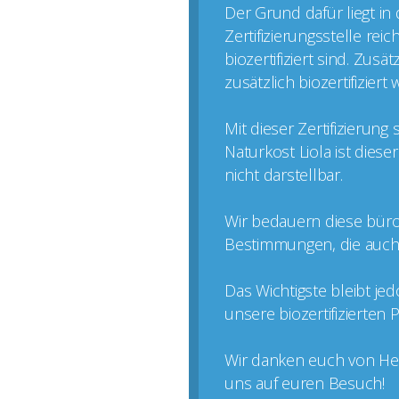
Der Grund dafür liegt in
Zertifizierungsstelle rei
biozertifiziert sind. Zus
zusätzlich biozertifizier
Mit dieser Zertifizierun
Naturkost Liola ist dies
nicht darstellbar.
Wir bedauern diese büro
Bestimmungen, die auch k
Das Wichtigste bleibt je
unsere biozertifizierten
Wir danken euch von Her
uns auf euren Besuch!