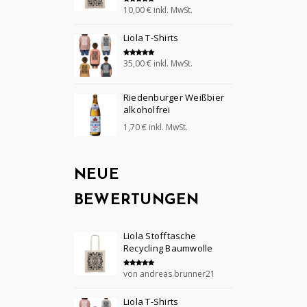
10,00
€
inkl. MwSt.
Bewertet mit
5.00
von 5
Liola T-Shirts
35,00
€
inkl. MwSt.
Bewertet mit
5.00
von 5
Riedenburger Weißbier
alkoholfrei
1,70
€
inkl. MwSt.
NEUE
BEWERTUNGEN
Liola Stofftasche
Recycling Baumwolle
von andreas.brunner21
Bewertet mit
5
von 5
Liola T-Shirts