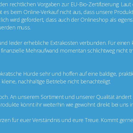
 den rechtlichen Vorgaben zur EU-Bio-Zertifizierung. Laut
cht es beim Online-Verkauf nicht aus, dass unsere Produkt
ätzlich wird gefordert, dass auch der Onlineshop als eige
t werden muss.
g sind leider erhebliche Extrakosten verbunden. Für einen
er finanzielle Mehraufwand momentan schlichtweg nicht tr
kratische Hürde sehr und hoffen auf eine baldige, prakt
leine, nachhaltige Betriebe nicht benachteiligt.
doch. An unserem Sortiment und unserer Qualität ändert si
 Produkte könnt ihr weiterhin wie gewohnt direkt bei uns 
zen für euer Verständnis und eure Treue. Kommt gerne v