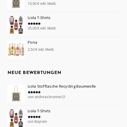
10,00
€
inkl. MwSt.
Bewertet mit
5.00
von 5
Liola T-Shirts
35,00
€
inkl. MwSt.
Bewertet mit
5.00
von 5
Pona
2,50
€
inkl. MwSt.
NEUE BEWERTUNGEN
Liola Stofftasche Recycling Baumwolle
von andreas.brunner21
Bewertet mit
5
von 5
Liola T-Shirts
von Bayram
Bewertet mit
5
von 5