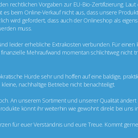
 den rechtlichen Vorgaben zur EU-Bio-Zertifizierung. Laut
cht es beim Online-Verkauf nicht aus, dass unsere Produkt
ätzlich wird gefordert, dass auch der Onlineshop als eige
t werden muss.
g sind leider erhebliche Extrakosten verbunden. Für einen
er finanzielle Mehraufwand momentan schlichtweg nicht tr
kratische Hürde sehr und hoffen auf eine baldige, prakt
leine, nachhaltige Betriebe nicht benachteiligt.
doch. An unserem Sortiment und unserer Qualität ändert si
 Produkte könnt ihr weiterhin wie gewohnt direkt bei uns 
zen für euer Verständnis und eure Treue. Kommt gerne v