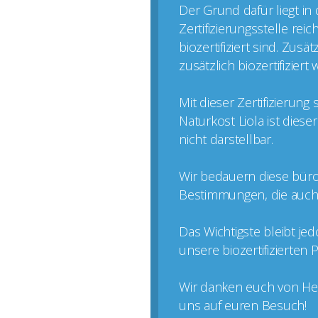
Der Grund dafür liegt in
Zertifizierungsstelle rei
biozertifiziert sind. Zus
zusätzlich biozertifizier
Mit dieser Zertifizierun
Naturkost Liola ist dies
nicht darstellbar.
Wir bedauern diese büro
Bestimmungen, die auch k
Das Wichtigste bleibt je
unsere biozertifizierten
Wir danken euch von Her
uns auf euren Besuch!