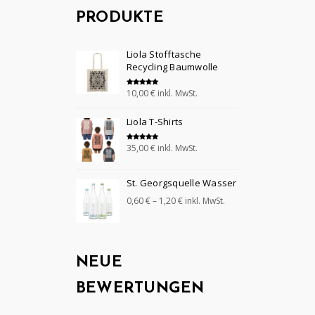
PRODUKTE
Liola Stofftasche
Recycling Baumwolle
10,00
€
inkl. MwSt.
Bewertet mit
5.00
von 5
Liola T-Shirts
35,00
€
inkl. MwSt.
Bewertet mit
5.00
von 5
St. Georgsquelle Wasser
0,60
€
–
1,20
€
inkl. MwSt.
NEUE
BEWERTUNGEN