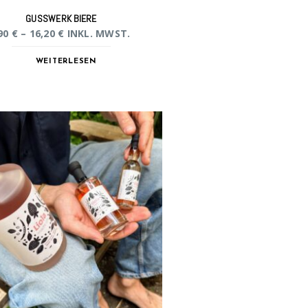
GUSSWERK BIERE
90
€
–
16,20
€
INKL. MWST.
WEITERLESEN