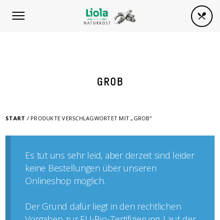
GROB
START
/ PRODUKTE VERSCHLAGWORTET MIT „GROB“
Es tut uns sehr leid, aber derzeit sind leider
keine Bestellungen über unseren
Onlineshop möglich.
Der Grund dafür liegt in den rechtlichen
Vorgaben zur EU-Bio-Zertifizierung. Laut der