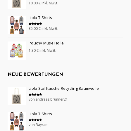
10,00
€
inkl. MwSt.
Bewertet mit
5.00
von 5
Liola T-Shirts
35,00
€
inkl. MwSt.
Bewertet mit
5.00
von 5
Pouchy Muse Holle
1,30
€
inkl. MwSt.
NEUE BEWERTUNGEN
Liola Stofftasche Recycling Baumwolle
von andreas.brunner21
Bewertet mit
5
von 5
Liola T-Shirts
von Bayram
Bewertet mit
5
von 5