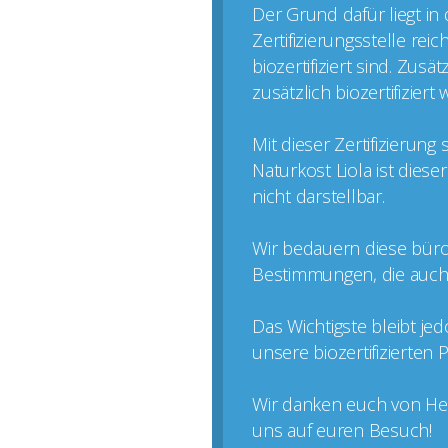
Der Grund dafür liegt in
Zertifizierungsstelle rei
biozertifiziert sind. Zus
zusätzlich biozertifizier
Mit dieser Zertifizierun
Naturkost Liola ist dies
nicht darstellbar.
Wir bedauern diese büro
Bestimmungen, die auch k
Das Wichtigste bleibt je
unsere biozertifizierten
Wir danken euch von Her
uns auf euren Besuch!