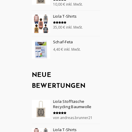
10,00
€
inkl. MwSt.
Bewertet mit
5.00
von 5
Liola T-Shirts
35,00
€
inkl. MwSt.
Bewertet mit
5.00
von 5
Schaf-Feta
4,40
€
inkl. MwSt.
NEUE
BEWERTUNGEN
Liola Stofftasche
Recycling Baumwolle
von andreas.brunner21
Bewertet mit
5
von 5
Liola T-Shirts