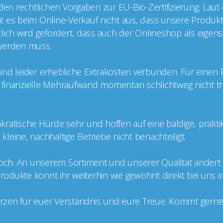
 den rechtlichen Vorgaben zur EU-Bio-Zertifizierung. Laut
cht es beim Online-Verkauf nicht aus, dass unsere Produkt
ätzlich wird gefordert, dass auch der Onlineshop als eige
t werden muss.
g sind leider erhebliche Extrakosten verbunden. Für einen
er finanzielle Mehraufwand momentan schlichtweg nicht tr
kratische Hürde sehr und hoffen auf eine baldige, prakt
leine, nachhaltige Betriebe nicht benachteiligt.
doch. An unserem Sortiment und unserer Qualität ändert si
 Produkte könnt ihr weiterhin wie gewohnt direkt bei uns 
zen für euer Verständnis und eure Treue. Kommt gerne v