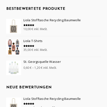
BESTBEWERTETE PRODUKTE
Liola Stofftasche Recycling Baumwolle
10,00
€
inkl. MwSt.
Bewertet mit
5.00
von 5
Liola T-Shirts
35,00
€
inkl. MwSt.
Bewertet mit
5.00
von 5
St. Georgsquelle Wasser
0,60
€
–
1,20
€
inkl. MwSt.
NEUE BEWERTUNGEN
Liola Stofftasche Recycling Baumwolle