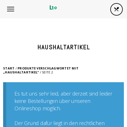
HAUSHALTARTIKEL
START
/
PRODUKTE VERSCHLAGWORTET MIT
„HAUSHALTARTIKEL“
/ SEITE 2
Es tut uns sehr leid, aber derzeit sind leider
keine Bestellungen über unseren
Onlineshop möglich.
Der Grund dafür liegt in den rechtlichen