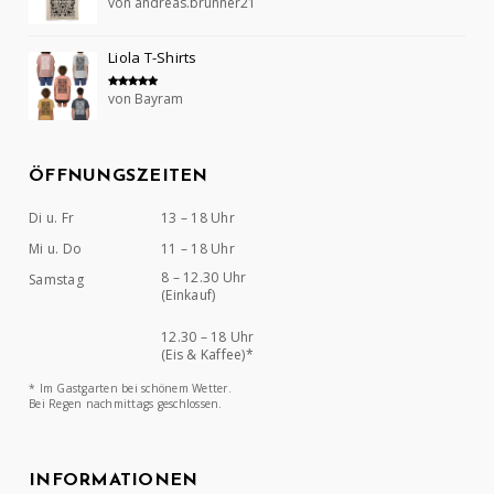
von andreas.brunner21
Bewertet mit
5
von 5
Liola T-Shirts
von Bayram
Bewertet mit
5
von 5
ÖFFNUNGSZEITEN
Di u. Fr
13 – 18 Uhr
Mi u. Do
11 – 18 Uhr
8 – 12.30 Uhr
Samstag
(Einkauf)
12.30 – 18 Uhr
(Eis & Kaffee)*
* Im Gastgarten bei schönem Wetter.
Bei Regen nachmittags geschlossen.
INFORMATIONEN