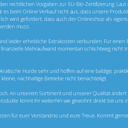
 den rechtlichen Vorgaben zur EU-Bio-Zertifizierung. Laut
cht es beim Online-Verkauf nicht aus, dass unsere Produkt
ätzlich wird gefordert, dass auch der Onlineshop als eige
t werden muss.
g sind leider erhebliche Extrakosten verbunden. Für einen
er finanzielle Mehraufwand momentan schlichtweg nicht tr
kratische Hürde sehr und hoffen auf eine baldige, prakt
leine, nachhaltige Betriebe nicht benachteiligt.
doch. An unserem Sortiment und unserer Qualität ändert si
 Produkte könnt ihr weiterhin wie gewohnt direkt bei uns 
zen für euer Verständnis und eure Treue. Kommt gerne v