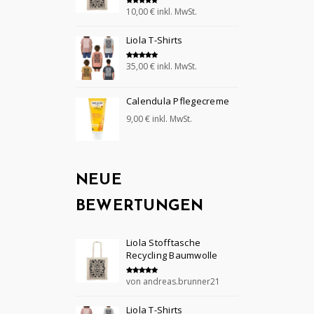
10,00
€
inkl. MwSt.
Bewertet mit
5.00
von 5
Liola T-Shirts
35,00
€
inkl. MwSt.
Bewertet mit
5.00
von 5
Calendula Pflegecreme
9,00
€
inkl. MwSt.
NEUE
BEWERTUNGEN
Liola Stofftasche
Recycling Baumwolle
von andreas.brunner21
Bewertet mit
5
von 5
Liola T-Shirts