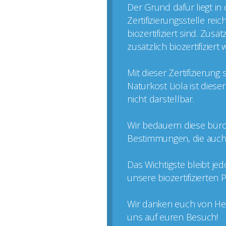
Der Grund dafür liegt in
Zertifizierungsstelle rei
biozertifiziert sind. Zus
zusätzlich biozertifizier
Mit dieser Zertifizierun
Naturkost Liola ist dies
nicht darstellbar.
Wir bedauern diese büro
Bestimmungen, die auch k
Das Wichtigste bleibt je
unsere biozertifizierten
Wir danken euch von Her
uns auf euren Besuch!