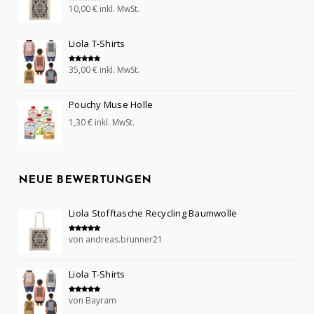
10,00
€
inkl. MwSt.
Bewertet mit
5.00
von 5
Liola T-Shirts
35,00
€
inkl. MwSt.
Bewertet mit
5.00
von 5
Pouchy Muse Holle
1,30
€
inkl. MwSt.
NEUE BEWERTUNGEN
Liola Stofftasche Recycling Baumwolle
von andreas.brunner21
Bewertet mit
5
von 5
Liola T-Shirts
von Bayram
Bewertet mit
5
von 5