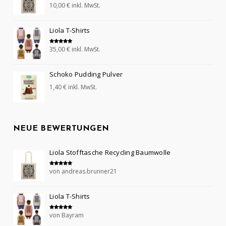
10,00
€
inkl. MwSt.
Bewertet mit
5.00
von 5
Liola T-Shirts
35,00
€
inkl. MwSt.
Bewertet mit
5.00
von 5
Schoko Pudding Pulver
1,40
€
inkl. MwSt.
NEUE BEWERTUNGEN
Liola Stofftasche Recycling Baumwolle
von andreas.brunner21
Bewertet mit
5
von 5
Liola T-Shirts
von Bayram
Bewertet mit
5
von 5