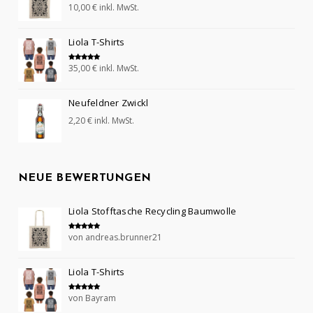
10,00
€
inkl. MwSt.
Bewertet mit
5.00
von 5
Liola T-Shirts
35,00
€
inkl. MwSt.
Bewertet mit
5.00
von 5
Neufeldner Zwickl
2,20
€
inkl. MwSt.
NEUE BEWERTUNGEN
Liola Stofftasche Recycling Baumwolle
von andreas.brunner21
Bewertet mit
5
von 5
Liola T-Shirts
von Bayram
Bewertet mit
5
von 5