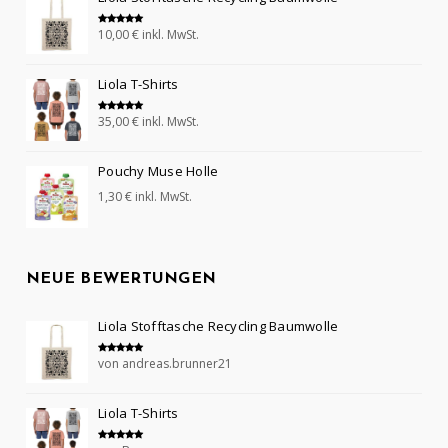
10,00
€
inkl. MwSt.
Bewertet mit
5.00
von 5
Liola T-Shirts
35,00
€
inkl. MwSt.
Bewertet mit
5.00
von 5
Pouchy Muse Holle
1,30
€
inkl. MwSt.
NEUE BEWERTUNGEN
Liola Stofftasche Recycling Baumwolle
von andreas.brunner21
Bewertet mit
5
von 5
Liola T-Shirts