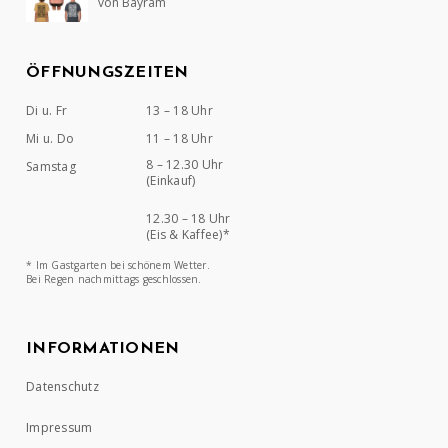
von Bayram
Bewertet mit
5
von 5
ÖFFNUNGSZEITEN
Di u. Fr
13 – 18 Uhr
Mi u. Do
11 – 18 Uhr
8 – 12.30 Uhr
Samstag
(Einkauf)
12.30 – 18 Uhr
(Eis & Kaffee)*
* Im Gastgarten bei schönem Wetter.
Bei Regen nachmittags geschlossen.
INFORMATIONEN
Datenschutz
Impressum