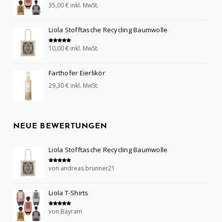
35,00
€
inkl. MwSt.
Bewertet mit
5.00
von 5
Liola Stofftasche Recycling Baumwolle
10,00
€
inkl. MwSt.
Bewertet mit
5.00
von 5
Farthofer Eierlikör
29,30
€
inkl. MwSt.
NEUE BEWERTUNGEN
Liola Stofftasche Recycling Baumwolle
von andreas.brunner21
Bewertet mit
5
von 5
Liola T-Shirts
von Bayram
Bewertet mit
5
von 5