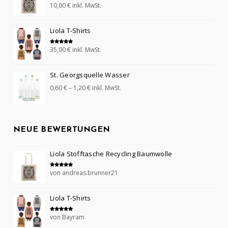
10,00
€
inkl. MwSt.
Bewertet mit
5.00
von 5
Liola T-Shirts
35,00
€
inkl. MwSt.
Bewertet mit
5.00
von 5
St. Georgsquelle Wasser
0,60
€
–
1,20
€
inkl. MwSt.
NEUE BEWERTUNGEN
Liola Stofftasche Recycling Baumwolle
von andreas.brunner21
Bewertet mit
5
von 5
Liola T-Shirts
von Bayram
Bewertet mit
5
von 5