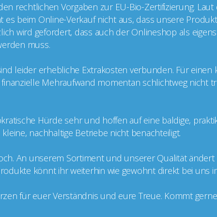
 den rechtlichen Vorgaben zur EU-Bio-Zertifizierung. Laut
cht es beim Online-Verkauf nicht aus, dass unsere Produkt
ätzlich wird gefordert, dass auch der Onlineshop als eige
t werden muss.
g sind leider erhebliche Extrakosten verbunden. Für einen
er finanzielle Mehraufwand momentan schlichtweg nicht tr
kratische Hürde sehr und hoffen auf eine baldige, prakt
leine, nachhaltige Betriebe nicht benachteiligt.
doch. An unserem Sortiment und unserer Qualität ändert si
 Produkte könnt ihr weiterhin wie gewohnt direkt bei uns 
zen für euer Verständnis und eure Treue. Kommt gerne v