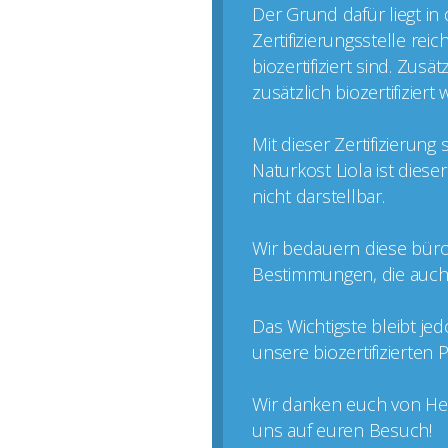
Der Grund dafür liegt in
Zertifizierungsstelle rei
biozertifiziert sind. Zus
zusätzlich biozertifizier
Mit dieser Zertifizierun
Naturkost Liola ist dies
nicht darstellbar.
Wir bedauern diese büro
Bestimmungen, die auch k
Das Wichtigste bleibt je
unsere biozertifizierten
Wir danken euch von Her
uns auf euren Besuch!