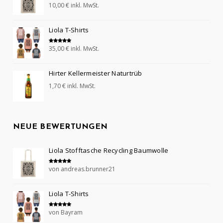
10,00
€
inkl. MwSt.
Bewertet mit
5.00
von 5
Liola T-Shirts
35,00
€
inkl. MwSt.
Bewertet mit
5.00
von 5
Hirter Kellermeister Naturtrüb
1,70
€
inkl. MwSt.
NEUE BEWERTUNGEN
Liola Stofftasche Recycling Baumwolle
von andreas.brunner21
Bewertet mit
5
von 5
Liola T-Shirts
von Bayram
Bewertet mit
5
von 5