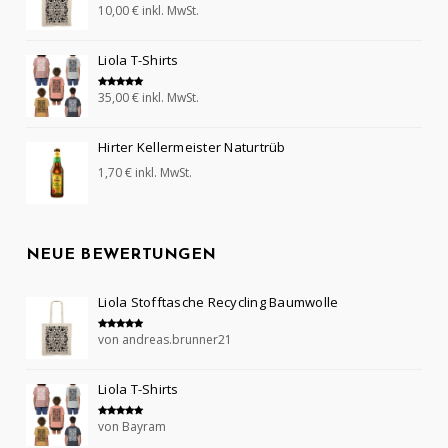
10,00
€
inkl. MwSt.
Bewertet mit
5.00
von 5
Liola T-Shirts
35,00
€
inkl. MwSt.
Bewertet mit
5.00
von 5
Hirter Kellermeister Naturtrüb
1,70
€
inkl. MwSt.
NEUE BEWERTUNGEN
Liola Stofftasche Recycling Baumwolle
von andreas.brunner21
Bewertet mit
5
von 5
Liola T-Shirts
von Bayram
Bewertet mit
5
von 5