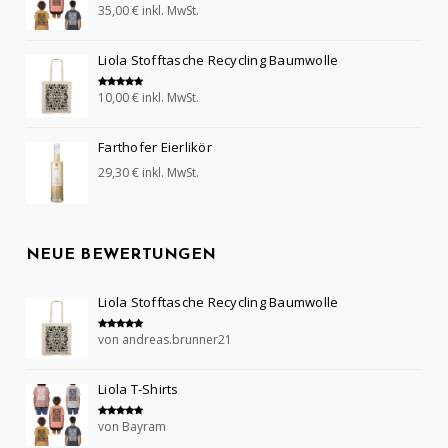
35,00
€
inkl. MwSt.
Bewertet mit
5.00
von 5
Liola Stofftasche Recycling Baumwolle
10,00
€
inkl. MwSt.
Bewertet mit
5.00
von 5
Farthofer Eierlikör
29,30
€
inkl. MwSt.
NEUE BEWERTUNGEN
Liola Stofftasche Recycling Baumwolle
von andreas.brunner21
Bewertet mit
5
von 5
Liola T-Shirts
von Bayram
Bewertet mit
5
von 5