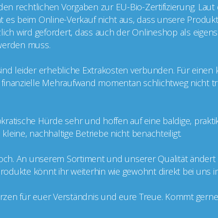
 den rechtlichen Vorgaben zur EU-Bio-Zertifizierung. Laut
cht es beim Online-Verkauf nicht aus, dass unsere Produkt
ätzlich wird gefordert, dass auch der Onlineshop als eige
t werden muss.
g sind leider erhebliche Extrakosten verbunden. Für einen
er finanzielle Mehraufwand momentan schlichtweg nicht tr
kratische Hürde sehr und hoffen auf eine baldige, prakt
leine, nachhaltige Betriebe nicht benachteiligt.
doch. An unserem Sortiment und unserer Qualität ändert si
 Produkte könnt ihr weiterhin wie gewohnt direkt bei uns 
zen für euer Verständnis und eure Treue. Kommt gerne v