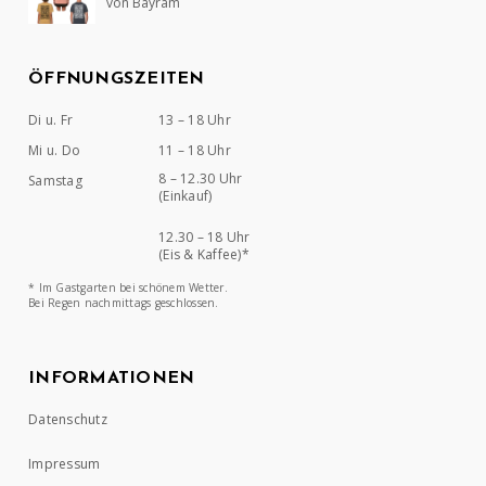
von Bayram
Bewertet mit
5
von 5
ÖFFNUNGSZEITEN
Di u. Fr
13 – 18 Uhr
Mi u. Do
11 – 18 Uhr
8 – 12.30 Uhr
Samstag
(Einkauf)
12.30 – 18 Uhr
(Eis & Kaffee)*
* Im Gastgarten bei schönem Wetter.
Bei Regen nachmittags geschlossen.
INFORMATIONEN
Datenschutz
Impressum