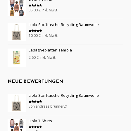
35,00
€
inkl. MwSt.
Bewertet mit
5.00
von 5
Liola Stofftasche Recycling Baumwolle
10,00
€
inkl. MwSt.
Bewertet mit
5.00
von 5
Lasagneplatten semola
2,60
€
inkl. MwSt.
NEUE BEWERTUNGEN
Liola Stofftasche Recycling Baumwolle
von andreas.brunner21
Bewertet mit
5
von 5
Liola T-Shirts