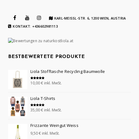
KARL-MEISSL-STR. 6, 1200 WIEN, AUSTRIA
KONTAKT: +436602981113
BESTBEWERTETE PRODUKTE
Liola Stofftasche Recycling Baumwolle
10,00
€
inkl. MwSt.
Bewertet mit
5.00
von 5
Liola T-Shirts
35,00
€
inkl. MwSt.
Bewertet mit
5.00
von 5
Frizzante Weingut Weiss
9,50
€
inkl. MwSt.