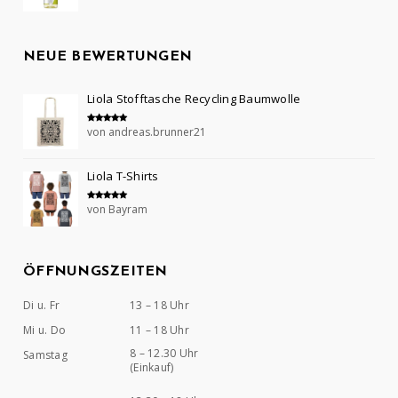
NEUE BEWERTUNGEN
Liola Stofftasche Recycling Baumwolle
von andreas.brunner21
Bewertet mit
5
von 5
Liola T-Shirts
von Bayram
Bewertet mit
5
von 5
ÖFFNUNGSZEITEN
Di u. Fr
13 – 18 Uhr
Mi u. Do
11 – 18 Uhr
8 – 12.30 Uhr
Samstag
(Einkauf)