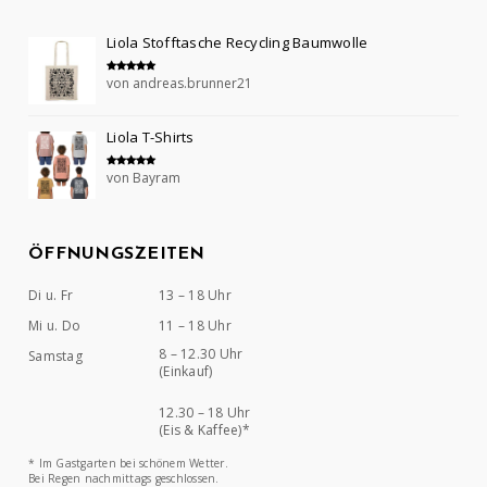
Liola Stofftasche Recycling Baumwolle
von andreas.brunner21
Bewertet mit
5
von 5
Liola T-Shirts
von Bayram
Bewertet mit
5
von 5
ÖFFNUNGSZEITEN
Di u. Fr
13 – 18 Uhr
Mi u. Do
11 – 18 Uhr
8 – 12.30 Uhr
Samstag
(Einkauf)
12.30 – 18 Uhr
(Eis & Kaffee)*
* Im Gastgarten bei schönem Wetter.
Bei Regen nachmittags geschlossen.