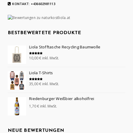
KONTAKT: +436602981113
BESTBEWERTETE PRODUKTE
Liola Stofftasche Recycling Baumwolle
10,00
€
inkl. MwSt.
Bewertet mit
5.00
von 5
Liola T-Shirts
35,00
€
inkl. MwSt.
Bewertet mit
5.00
von 5
Riedenburger Weißbier alkoholfrei
1,70
€
inkl. MwSt.
NEUE BEWERTUNGEN