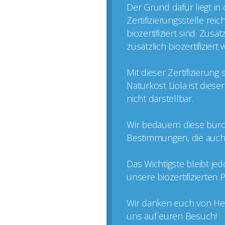
Der Grund dafür liegt in
Zertifizierungsstelle rei
biozertifiziert sind. Zus
zusätzlich biozertifizier
Mit dieser Zertifizierun
Naturkost Liola ist dies
nicht darstellbar.
Wir bedauern diese büro
Bestimmungen, die auch k
Das Wichtigste bleibt je
unsere biozertifizierten
Wir danken euch von Her
uns auf euren Besuch!