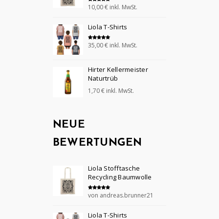
10,00
€
inkl. MwSt.
Bewertet mit
5.00
von 5
Liola T-Shirts
35,00
€
inkl. MwSt.
Bewertet mit
5.00
von 5
Hirter Kellermeister
Naturtrüb
1,70
€
inkl. MwSt.
NEUE
BEWERTUNGEN
Liola Stofftasche
Recycling Baumwolle
von andreas.brunner21
Bewertet mit
5
von 5
Liola T-Shirts