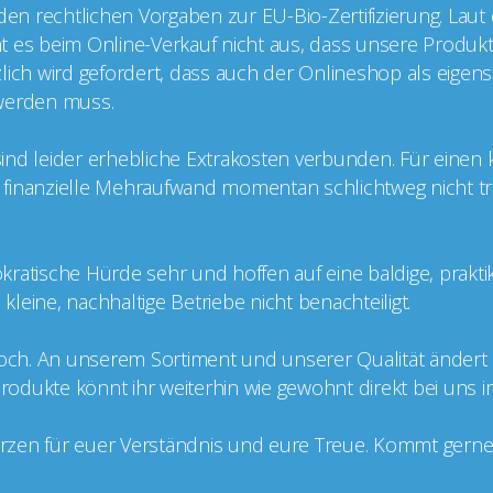
 den rechtlichen Vorgaben zur EU-Bio-Zertifizierung. Laut
cht es beim Online-Verkauf nicht aus, dass unsere Produkt
ätzlich wird gefordert, dass auch der Onlineshop als eige
t werden muss.
g sind leider erhebliche Extrakosten verbunden. Für einen
er finanzielle Mehraufwand momentan schlichtweg nicht tr
kratische Hürde sehr und hoffen auf eine baldige, prakt
leine, nachhaltige Betriebe nicht benachteiligt.
doch. An unserem Sortiment und unserer Qualität ändert si
 Produkte könnt ihr weiterhin wie gewohnt direkt bei uns 
zen für euer Verständnis und eure Treue. Kommt gerne v