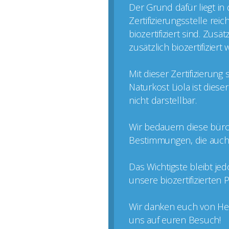
Der Grund dafür liegt in
Zertifizierungsstelle rei
biozertifiziert sind. Zus
zusätzlich biozertifizier
Mit dieser Zertifizierun
Naturkost Liola ist dies
nicht darstellbar.
Wir bedauern diese büro
Bestimmungen, die auch k
Das Wichtigste bleibt je
unsere biozertifizierten
Wir danken euch von Her
uns auf euren Besuch!