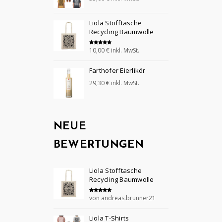
5.00
von 5
Liola Stofftasche
Recycling Baumwolle
10,00
€
inkl. MwSt.
Bewertet mit
5.00
von 5
Farthofer Eierlikör
29,30
€
inkl. MwSt.
NEUE
BEWERTUNGEN
Liola Stofftasche
Recycling Baumwolle
von andreas.brunner21
Bewertet mit
5
von 5
Liola T-Shirts