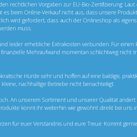
 den rechtlichen Vorgaben zur EU-Bio-Zertifizierung. Laut
cht es beim Online-Verkauf nicht aus, dass unsere Produkt
ätzlich wird gefordert, dass auch der Onlineshop als eige
t werden muss.
g sind leider erhebliche Extrakosten verbunden. Für einen
er finanzielle Mehraufwand momentan schlichtweg nicht tr
kratische Hürde sehr und hoffen auf eine baldige, prakt
leine, nachhaltige Betriebe nicht benachteiligt.
doch. An unserem Sortiment und unserer Qualität ändert si
 Produkte könnt ihr weiterhin wie gewohnt direkt bei uns 
zen für euer Verständnis und eure Treue. Kommt gerne v