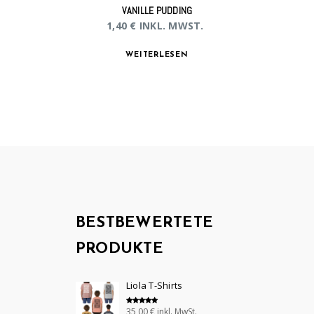
VANILLE PUDDING
1,40
€
INKL. MWST.
WEITERLESEN
BESTBEWERTETE
PRODUKTE
Liola T-Shirts
35,00
€
inkl. MwSt.
Bewertet mit