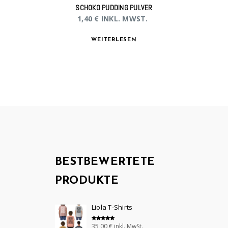
SCHOKO PUDDING PULVER
1,40
€
INKL. MWST.
WEITERLESEN
BESTBEWERTETE
PRODUKTE
Liola T-Shirts
35,00
€
inkl. MwSt.
Bewertet mit