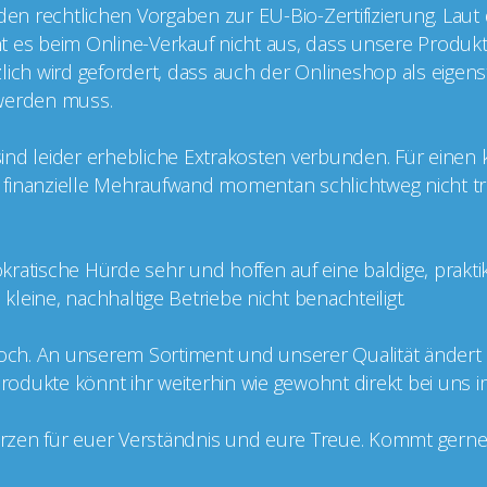
 den rechtlichen Vorgaben zur EU-Bio-Zertifizierung. Laut
cht es beim Online-Verkauf nicht aus, dass unsere Produkt
ätzlich wird gefordert, dass auch der Onlineshop als eige
t werden muss.
g sind leider erhebliche Extrakosten verbunden. Für einen
er finanzielle Mehraufwand momentan schlichtweg nicht tr
kratische Hürde sehr und hoffen auf eine baldige, prakt
leine, nachhaltige Betriebe nicht benachteiligt.
doch. An unserem Sortiment und unserer Qualität ändert si
 Produkte könnt ihr weiterhin wie gewohnt direkt bei uns 
zen für euer Verständnis und eure Treue. Kommt gerne v