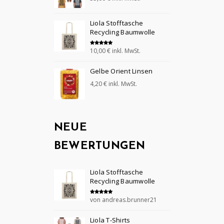
5.00
von 5
Liola Stofftasche
Recycling Baumwolle
10,00
€
inkl. MwSt.
Bewertet mit
5.00
von 5
Gelbe Orient Linsen
4,20
€
inkl. MwSt.
NEUE
BEWERTUNGEN
Liola Stofftasche
Recycling Baumwolle
von andreas.brunner21
Bewertet mit
5
von 5
Liola T-Shirts