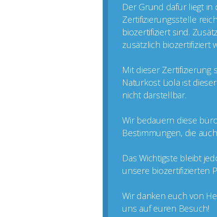
Der Grund dafür liegt in
Zertifizierungsstelle rei
biozertifiziert sind. Zus
zusätzlich biozertifizier
Mit dieser Zertifizierun
Naturkost Liola ist dies
nicht darstellbar.
Wir bedauern diese büro
Bestimmungen, die auch k
Das Wichtigste bleibt je
unsere biozertifizierten
Wir danken euch von Her
uns auf euren Besuch!