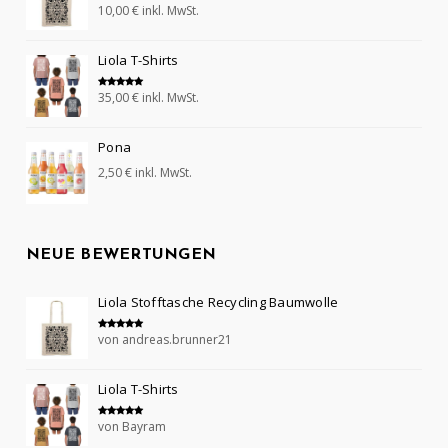
10,00
€
inkl. MwSt.
Bewertet mit
5.00
von 5
Liola T-Shirts
35,00
€
inkl. MwSt.
Bewertet mit
5.00
von 5
Pona
2,50
€
inkl. MwSt.
NEUE BEWERTUNGEN
Liola Stofftasche Recycling Baumwolle
von andreas.brunner21
Bewertet mit
5
von 5
Liola T-Shirts
von Bayram
Bewertet mit
5
von 5