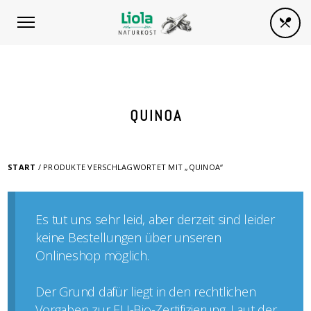
QUINOA
START
/ PRODUKTE VERSCHLAGWORTET MIT „QUINOA“
Es tut uns sehr leid, aber derzeit sind leider
keine Bestellungen über unseren
Onlineshop möglich.
Der Grund dafür liegt in den rechtlichen
Vorgaben zur EU-Bio-Zertifizierung. Laut der