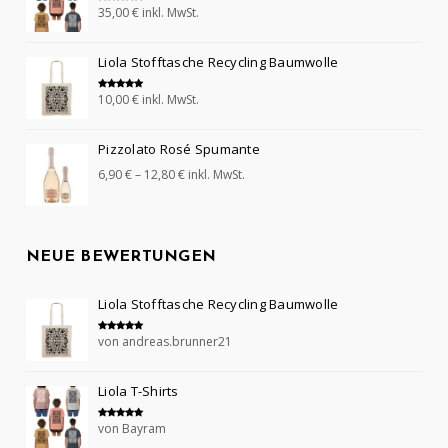
35,00
€
inkl. MwSt.
Bewertet mit
5.00
von 5
Liola Stofftasche Recycling Baumwolle
10,00
€
inkl. MwSt.
Bewertet mit
5.00
von 5
Pizzolato Rosé Spumante
6,90
€
–
12,80
€
inkl. MwSt.
NEUE BEWERTUNGEN
Liola Stofftasche Recycling Baumwolle
von andreas.brunner21
Bewertet mit
5
von 5
Liola T-Shirts
von Bayram
Bewertet mit
5
von 5