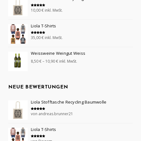
10,00
€
inkl. MwSt.
Bewertet mit
5.00
von 5
Liola T-Shirts
35,00
€
inkl. MwSt.
Bewertet mit
5.00
von 5
Weissweine Weingut Weiss
8,50
€
–
10,90
€
inkl. MwSt.
NEUE BEWERTUNGEN
Liola Stofftasche Recycling Baumwolle
von andreas.brunner21
Bewertet mit
5
von 5
Liola T-Shirts
Bewertet mit