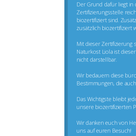
Der Grund dafür liegt in
Zertifizierungsstelle rei
biozertifiziert sind. Zus
zusätzlich biozertifizier
Mit dieser Zertifizierun
Naturkost Liola ist dies
nicht darstellbar.
Wir bedauern diese büro
Bestimmungen, die auch k
Das Wichtigste bleibt je
unsere biozertifizierten
Wir danken euch von Her
uns auf euren Besuch!