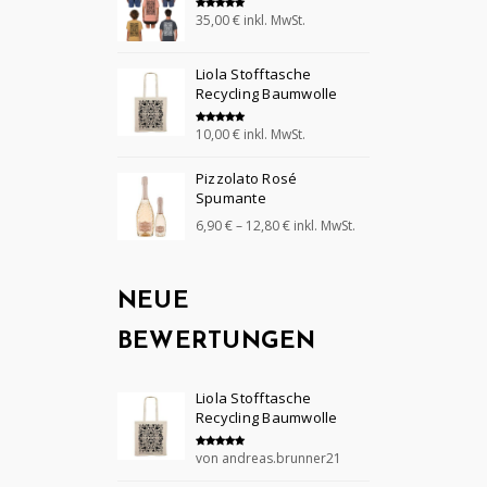
35,00
€
inkl. MwSt.
Bewertet mit
5.00
von 5
Liola Stofftasche
Recycling Baumwolle
10,00
€
inkl. MwSt.
Bewertet mit
5.00
von 5
Pizzolato Rosé
Spumante
6,90
€
–
12,80
€
inkl. MwSt.
NEUE
BEWERTUNGEN
Liola Stofftasche
Recycling Baumwolle
von andreas.brunner21
Bewertet mit
5
von 5