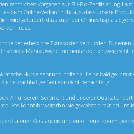
 den rechtlichen Vorgaben zur EU-Bio-Zertifizierung. Laut
cht es beim Online-Verkauf nicht aus, dass unsere Produkt
ätzlich wird gefordert, dass auch der Onlineshop als eige
t werden muss.
g sind leider erhebliche Extrakosten verbunden. Für einen
er finanzielle Mehraufwand momentan schlichtweg nicht tr
kratische Hürde sehr und hoffen auf eine baldige, prakt
leine, nachhaltige Betriebe nicht benachteiligt.
doch. An unserem Sortiment und unserer Qualität ändert si
 Produkte könnt ihr weiterhin wie gewohnt direkt bei uns 
zen für euer Verständnis und eure Treue. Kommt gerne v