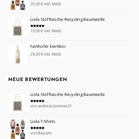
35,00
€
inkl. MwSt.
Bewertet mit
5.00
von 5
Liola Stofftasche Recycling Baumwolle
10,00
€
inkl. MwSt.
Bewertet mit
5.00
von 5
Farthofer Eierlikör
29,30
€
inkl. MwSt.
NEUE BEWERTUNGEN
Liola Stofftasche Recycling Baumwolle
von andreas.brunner21
Bewertet mit
5
von 5
Liola T-Shirts
von Bayram
Bewertet mit
5
von 5