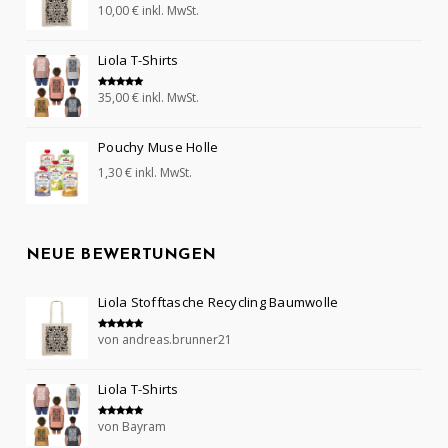
10,00
€
inkl. MwSt.
Bewertet mit
5.00
von 5
Liola T-Shirts
35,00
€
inkl. MwSt.
Bewertet mit
5.00
von 5
Pouchy Muse Holle
1,30
€
inkl. MwSt.
NEUE BEWERTUNGEN
Liola Stofftasche Recycling Baumwolle
von andreas.brunner21
Bewertet mit
5
von 5
Liola T-Shirts
von Bayram
Bewertet mit
5
von 5