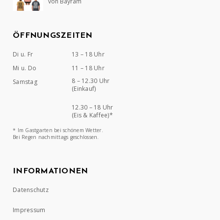
von Bayram
Bewertet mit
5
von 5
ÖFFNUNGSZEITEN
Di u. Fr
13 – 18 Uhr
Mi u. Do
11 – 18 Uhr
8 – 12.30 Uhr
Samstag
(Einkauf)
12.30 – 18 Uhr
(Eis & Kaffee)*
* Im Gastgarten bei schönem Wetter.
Bei Regen nachmittags geschlossen.
INFORMATIONEN
Datenschutz
Impressum