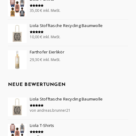
35,00
€
inkl. MwSt.
Bewertet mit
5.00
von 5
Liola Stofftasche Recycling Baumwolle
10,00
€
inkl. MwSt.
Bewertet mit
5.00
von 5
Farthofer Eierlikör
29,30
€
inkl. MwSt.
NEUE BEWERTUNGEN
Liola Stofftasche Recycling Baumwolle
von andreas.brunner21
Bewertet mit
5
von 5
Liola T-Shirts