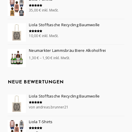
35,00
€
inkl. MwSt.
Bewertet mit
5.00
von 5
Liola Stofftasche Recycling Baumwolle
10,00
€
inkl. MwSt.
Bewertet mit
5.00
von 5
Neumarkter Lammsbräu Biere Alkoholfrei
1,30
€
–
1,90
€
inkl. MwSt.
NEUE BEWERTUNGEN
Liola Stofftasche Recycling Baumwolle
von andreas.brunner21
Bewertet mit
5
von 5
Liola T-Shirts