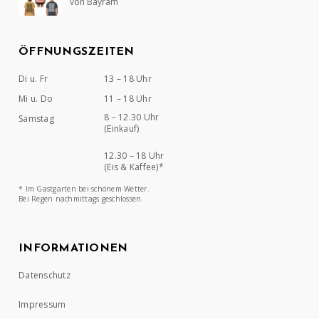
von Bayram
Bewertet mit
5
von 5
ÖFFNUNGSZEITEN
Di u. Fr
13 – 18 Uhr
Mi u. Do
11 – 18 Uhr
8 – 12.30 Uhr
Samstag
(Einkauf)
12.30 – 18 Uhr
(Eis & Kaffee)*
* Im Gastgarten bei schönem Wetter.
Bei Regen nachmittags geschlossen.
INFORMATIONEN
Datenschutz
Impressum