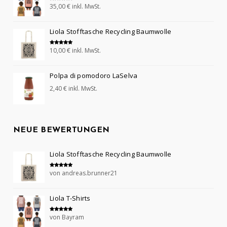
35,00
€
inkl. MwSt.
Bewertet mit
5.00
von 5
Liola Stofftasche Recycling Baumwolle
10,00
€
inkl. MwSt.
Bewertet mit
5.00
von 5
Polpa di pomodoro LaSelva
2,40
€
inkl. MwSt.
NEUE BEWERTUNGEN
Liola Stofftasche Recycling Baumwolle
von andreas.brunner21
Bewertet mit
5
von 5
Liola T-Shirts
von Bayram
Bewertet mit
5
von 5