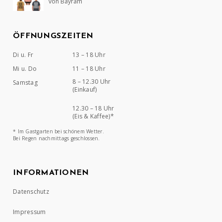
von Bayram
Bewertet mit
5
von 5
ÖFFNUNGSZEITEN
Di u. Fr
13 – 18 Uhr
Mi u. Do
11 – 18 Uhr
8 – 12.30 Uhr
Samstag
(Einkauf)
12.30 – 18 Uhr
(Eis & Kaffee)*
* Im Gastgarten bei schönem Wetter.
Bei Regen nachmittags geschlossen.
INFORMATIONEN
Datenschutz
Impressum