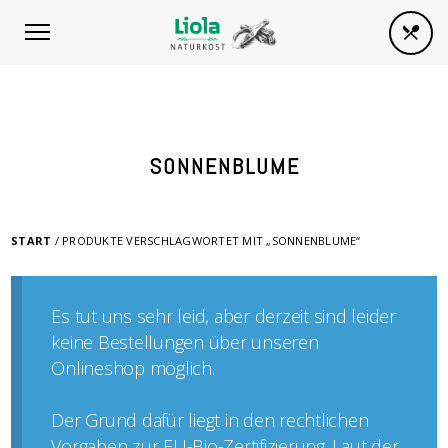
SONNENBLUME
START
/ PRODUKTE VERSCHLAGWORTET MIT „SONNENBLUME“
Es tut uns sehr leid, aber derzeit sind leider
keine Bestellungen über unseren
Onlineshop möglich.
Der Grund dafür liegt in den rechtlichen
Vorgaben zur EU-Bio-Zertifizierung. Laut der