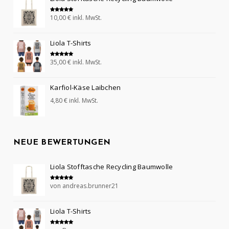
10,00
€
inkl. MwSt.
Bewertet mit
5.00
von 5
Liola T-Shirts
35,00
€
inkl. MwSt.
Bewertet mit
5.00
von 5
Karfiol-Käse Laibchen
4,80
€
inkl. MwSt.
NEUE BEWERTUNGEN
Liola Stofftasche Recycling Baumwolle
von andreas.brunner21
Bewertet mit
5
von 5
Liola T-Shirts