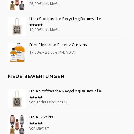
35,00
€
inkl. MwSt.
Bewertet mit
5.00
von 5
Liola Stofftasche Recycling Baumwolle
10,00
€
inkl. MwSt.
Bewertet mit
5.00
von 5
Fünf Elemente Essenz Curcama
17,60
€
–
28,60
€
inkl. MwSt.
NEUE BEWERTUNGEN
Liola Stofftasche Recycling Baumwolle
von andreas.brunner21
Bewertet mit
5
von 5
Liola T-Shirts
von Bayram
Bewertet mit
5
von 5