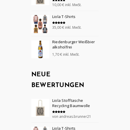
10,00
€
inkl. MwSt.
Bewertet mit
5.00
von 5
Liola T-Shirts
35,00
€
inkl. MwSt.
Bewertet mit
5.00
von 5
Riedenburger Weißbier
alkoholfrei
1,70
€
inkl. MwSt.
NEUE
BEWERTUNGEN
Liola Stofftasche
Recycling Baumwolle
von andreas.brunner21
Bewertet mit
5
von 5
Liola T-Shirts