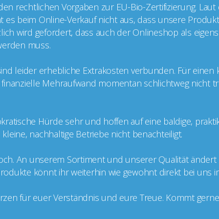
 den rechtlichen Vorgaben zur EU-Bio-Zertifizierung. Laut
cht es beim Online-Verkauf nicht aus, dass unsere Produkt
ätzlich wird gefordert, dass auch der Onlineshop als eige
t werden muss.
g sind leider erhebliche Extrakosten verbunden. Für einen
er finanzielle Mehraufwand momentan schlichtweg nicht tr
kratische Hürde sehr und hoffen auf eine baldige, prakt
leine, nachhaltige Betriebe nicht benachteiligt.
doch. An unserem Sortiment und unserer Qualität ändert si
 Produkte könnt ihr weiterhin wie gewohnt direkt bei uns 
zen für euer Verständnis und eure Treue. Kommt gerne v