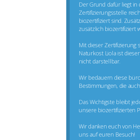
Der Grund dafür liegt in
Zertifizierungsstelle rei
biozertifiziert sind. Zus
zusätzlich biozertifizier
Mit dieser Zertifizierun
Naturkost Liola ist dies
nicht darstellbar.
Wir bedauern diese büro
Bestimmungen, die auch k
Das Wichtigste bleibt je
unsere biozertifizierten
Wir danken euch von Her
uns auf euren Besuch!