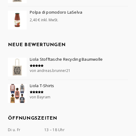
Polpa di pomodoro LaSelva
2,40
€
inkl. MwSt.
NEUE BEWERTUNGEN
Liola Stofftasche Recycling Baumwolle
von andreas.brunner21
Bewertet mit
5
von 5
Liola T-Shirts
von Bayram
Bewertet mit
5
von 5
ÖFFNUNGSZEITEN
Di u. Fr
13 – 18 Uhr