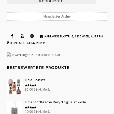
Newsletter Archiv
KARL-MEISSL-STR. 6, 1200 WIEN, AUSTRIA
KONTAKT: +436602981113
BESTBEWERTETE PRODUKTE
Liola T-Shirts
35,00
€
inkl. MwSt.
Bewertet mit
5.00
von 5
Liola Stofftasche Recycling Baumwolle
10,00
€
inkl. MwSt.
Bewertet mit
5.00
von 5