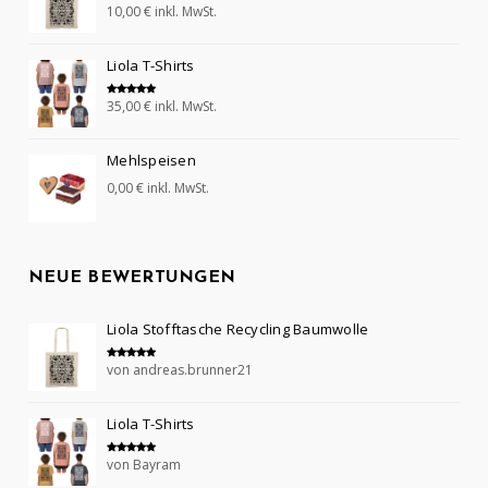
10,00
€
inkl. MwSt.
Bewertet mit
5.00
von 5
Liola T-Shirts
35,00
€
inkl. MwSt.
Bewertet mit
5.00
von 5
Mehlspeisen
0,00
€
inkl. MwSt.
NEUE BEWERTUNGEN
Liola Stofftasche Recycling Baumwolle
von andreas.brunner21
Bewertet mit
5
von 5
Liola T-Shirts
von Bayram
Bewertet mit
5
von 5