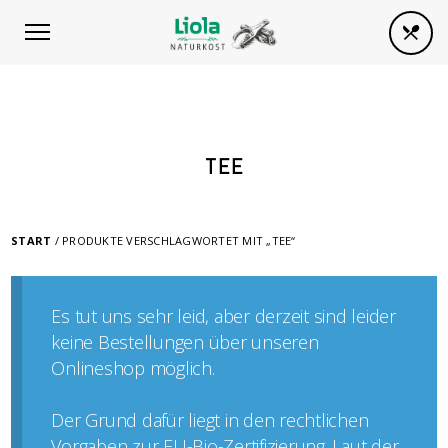
TEE
START
/ PRODUKTE VERSCHLAGWORTET MIT „TEE“
Es tut uns sehr leid, aber derzeit sind leider
keine Bestellungen über unseren
Onlineshop möglich.
Der Grund dafür liegt in den rechtlichen
Vorgaben zur EU-Bio-Zertifizierung. Laut der