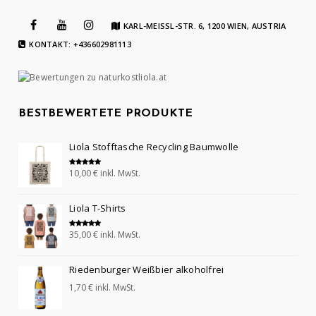
KARL-MEISSL-STR. 6, 1200 WIEN, AUSTRIA
KONTAKT: +436602981113
BESTBEWERTETE PRODUKTE
Liola Stofftasche Recycling Baumwolle
10,00
€
inkl. MwSt.
Bewertet mit
5.00
von 5
Liola T-Shirts
35,00
€
inkl. MwSt.
Bewertet mit
5.00
von 5
Riedenburger Weißbier alkoholfrei
1,70
€
inkl. MwSt.