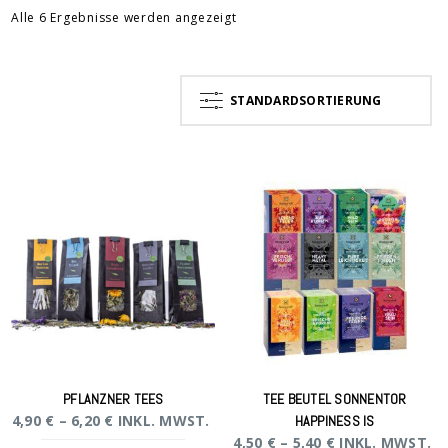
Alle 6 Ergebnisse werden angezeigt
STANDARDSORTIERUNG
PFLANZNER TEES
TEE BEUTEL SONNENTOR
4,90
€
–
6,20
€
INKL. MWST.
HAPPINESS IS
4,50
€
–
5,40
€
INKL. MWST.