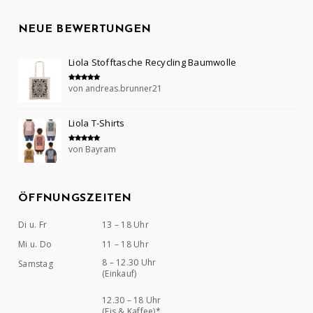
NEUE BEWERTUNGEN
Liola Stofftasche Recycling Baumwolle
von andreas.brunner21
Bewertet mit
5
von 5
Liola T-Shirts
von Bayram
Bewertet mit
5
von 5
ÖFFNUNGSZEITEN
Di u. Fr
13 – 18 Uhr
Mi u. Do
11 – 18 Uhr
8 – 12.30 Uhr
Samstag
(Einkauf)
12.30 – 18 Uhr
(Eis & Kaffee)*