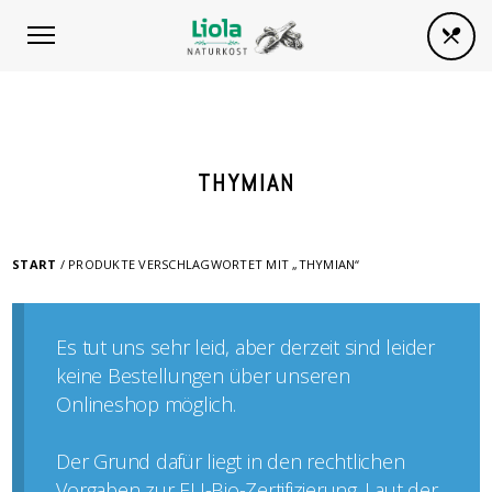
THYMIAN
START
/ PRODUKTE VERSCHLAGWORTET MIT „THYMIAN“
Es tut uns sehr leid, aber derzeit sind leider
keine Bestellungen über unseren
Onlineshop möglich.
Der Grund dafür liegt in den rechtlichen
Vorgaben zur EU-Bio-Zertifizierung. Laut der