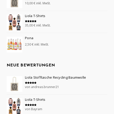
10,00
€
inkl. MwSt.
Bewertet mit
5.00
von 5
Liola T-Shirts
35,00
€
inkl. MwSt.
Bewertet mit
5.00
von 5
Pona
2,50
€
inkl. MwSt.
NEUE BEWERTUNGEN
Liola Stofftasche Recycling Baumwolle
von andreas.brunner21
Bewertet mit
5
von 5
Liola T-Shirts
von Bayram
Bewertet mit
5
von 5